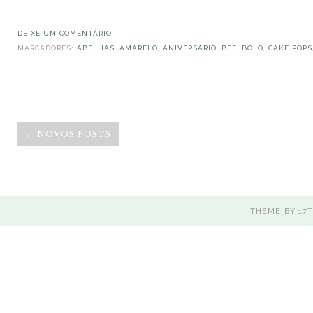
DEIXE UM COMENTÁRIO
MARCADORES:
ABELHAS
,
AMARELO
,
ANIVERSÁRIO
,
BEE
,
BOLO
,
CAKE POPS
← NOVOS POSTS
THEME BY
17