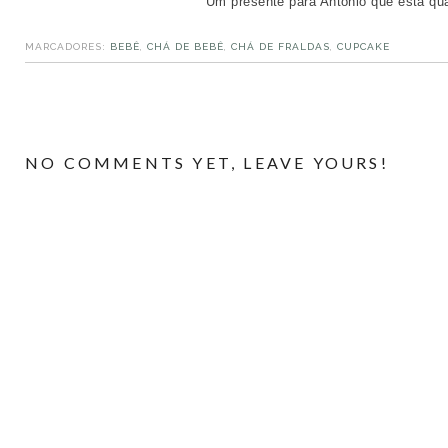
Um presente para Antônio que está qu
MARCADORES:
BEBÊ
,
CHÁ DE BEBÊ
,
CHÁ DE FRALDAS
,
CUPCAKE
NO COMMENTS YET, LEAVE YOURS!